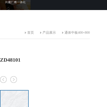
首页
>>
产品展示
>>
通体中板400×800
ZD48101