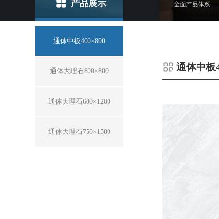
产品展示
通体中板400×800
通体中板40
通体大理石800×800
通体大理石600×1200
通体大理石750×1500