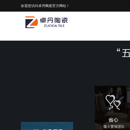
欢迎您访问卓丹陶瓷官方网站！