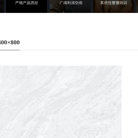
0×800