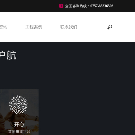
全国咨询热线：
0757-85336506
资讯
工程案例
联系我们