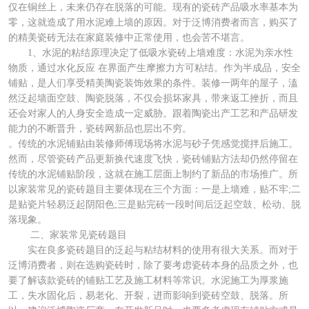
仅在铜丝上，未来仍存在脱落的可能。现有的瓷砖产品吸水率基本为
零，这就造成了用水泥难上墙的原因。对于泛博消费者而言，购买了
的精美瓷砖无法在家庭装修中正常使用，也会苦不堪言。
1、水泥的粘结原理决定了低吸水瓷砖上墙难度：水泥为亲水性
物质，通过水化反应 在界面产生摩擦力方可粘结。作为半成品，安全
铺贴，是人们享受精美陶瓷装饰效果的条件。装修一两年的屋子，溘
然泛起墙面空鼓、陶瓷脱落，不仅会损坏家具，带来返工挫折，而且
还会对家人的人身安全造成一定威胁。跟着陶瓷出产工艺和产品研发
能力的不断晋升，瓷砖网新品也层出不穷。
。传统的水泥铺贴由装修师傅现场将水泥与砂子凭感觉搅拌后施工。
然而，尽管瓷砖产品更新换代速度飞快，瓷砖铺贴方法却仍然停留在
传统的水泥铺贴阶段，这就在施工层面上制约了新品的市场推广。所
以家装常见的瓷砖题目主要体现在三个方面：一是上墙难，贴不牢;二
是贴瓷片轻易泛起阴阳色;三是贴完砖一段时间后泛起空鼓、松动、脱
落现象。
二、家装常见瓷砖题目
实在良多瓷砖题目的泛起与粘结材料的使用有很大关系。而对于
泛博消费者，则在选购瓷砖时，除了要考虑瓷砖本身的品质之外，也
要了解该款瓷砖的铺贴工艺及施工材料等常识。水泥施工为厚浆施
工，失水固化后，易老化、开裂，进而影响到瓷砖空鼓、脱落。所