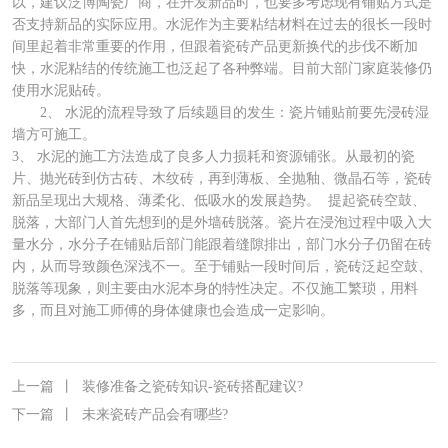
以，建议泛博陶瓷厂商，在开发新品时，也要多考虑现有铺贴方式是
否支持新品的实际应用。水泥作为主要粘结材料在过去的很长一段时
间里起着非常重要的作用，但跟着瓷砖产品更新换代的步伐不断加
快，水泥粘结的传统施工也泛起了各种弊端。目前大部门家庭装修仍
使用水泥贴砖。
2、 水泥的流程导致了后续题目的发生：瓷片铺贴前要先浸砖湿
墙方可施工。
3、 水泥的施工方法造成了良多人力损耗和资源铺张。从最初的瓷
片、抛光砖到仿古砖、木纹砖，再到薄板、全抛釉、微晶石等，瓷砖
新品呈现出大规格、薄柔化、低吸水的发展趋势。 提起瓷砖空鼓、
脱落，大部门人首先想到的是外墙砖脱落。瓷片在浸泡过程中吸入大
量水分，水分子在铺贴后部门能跟着缝隙排出，部门水分子仍留在砖
内，从而导致颜色深浅不一。至于铺贴一段时间后，瓷砖泛起空鼓、
脱落等现象，则主要由水泥本身的特性决定。不仅施工繁琐，用料
多，而且对施工师傅的身体健康也会造成一定影响。
上一篇
丨
装修准备之瓷砖知识-瓷砖搭配建议?
下一篇
丨
未来瓷砖产品会有哪些?